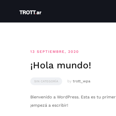
Skip
to
content
13 SEPTIEMBRE, 2020
¡Hola mundo!
by
trott_wpa
SIN CATEGORÍA
Bienvenido a WordPress. Esta es tu primer
¡empezá a escribir!